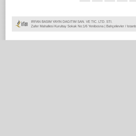
IRFAN BASIM YAYIN DAGITIM SAN. VE TIC. LTD. STI.
Zafer Mahallesi Kurultay Sokak No:1/6 Yenibosna | Bahçelievler / Istanb