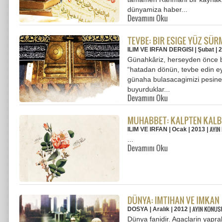
dünyamiza haber...
ILIM VE IRFAN DERGISI | Şubat | 
Günahkâriz, herseyden önce bunu
“hatadan dönün, tevbe edin ey
günaha bulasacagimizi pesinen
buyurduklar...
ILIM VE IRFAN | Ocak | 2013 |
...
DOSYA | Aralık | 2012 |
Dünya fanidir. Agaçlarin yapra