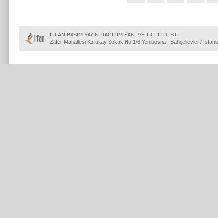
IRFAN BASIM YAYIN DAGITIM SAN. VE TIC. LTD. STI.
Zafer Mahallesi Kurultay Sokak No:1/6 Yenibosna | Bahçelievler / Istanb