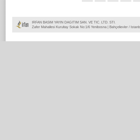
IRFAN BASIM YAYIN DAGITIM SAN. VE TIC. LTD. STI.
Zafer Mahallesi Kurultay Sokak No:1/6 Yenibosna | Bahçelievler / Istanb