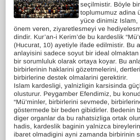
seçilmistir. Böyle bi
toplumumuz adina üz
yüce dinimiz Islam, 
önem veren, ziyaretlesmeyi ve hediyelesm
dindir. Kur’an-i Kerim’de bu kardeslik “Mü’
(Hucurat, 10) ayetiyle ifade edilmistir. Bu 
anlayisini sadece soyut bir ideal olmaktan
bir sorumluluk olarak ortaya koyar. Bu anl
birbirlerinin haklarini gözetmelerini, dertler
birbirlerine destek olmalarini gerektirir.
Islam kardesligi, yalnizligin karsisinda gü
olusturur. Peygamber Efendimiz, bu konu
“Mü’minler, birbirlerini sevmede, birbirler
göstermede bir beden gibidirler. Bedenin b
diger organlar da bu rahatsizliga ortak olu
hadis, kardeslik baginin yalnizca bireyler
ibaret olmadigini ayni zamanda birbirinin si