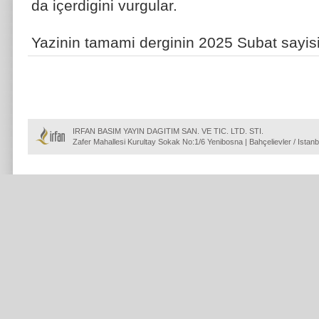
da içerdigini vurgular.
Yazinin tamami derginin 2025 Subat sayis
IRFAN BASIM YAYIN DAGITIM SAN. VE TIC. LTD. STI.
Zafer Mahallesi Kurultay Sokak No:1/6 Yenibosna | Bahçelievler / Istanb